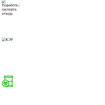
Разработка паспорта отхода
Разработка паспортов отходов
Разработка протокола КХА на отход
Разработка протокола биотестирования отхода
КЭР
Разработать комплексное экологическое разрешение
Экспертиза проекта КЭР
Согласование проекта КЭР
Отходы
Разработка проекта ПНООЛР
Лимиты на обращение с отходами